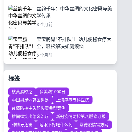
丝韵千年：中华丝绸的文化密码与美
学传承
8 个月前
宝宝肠胃"不排队"！幼儿便秘食疗大
全，轻松解决如厕烦恼
5 个月前
标签
核黄素缺乏
多美滋1000日
中国男足vs韩国男足
上海痤疮专科医院
疫情防控中失职失责典型案例
椎间盘突出怎么治疗
新冠疫情防控第八版修订版
种植牙危害
睡眠不好吃什么药
常德疫情官方网