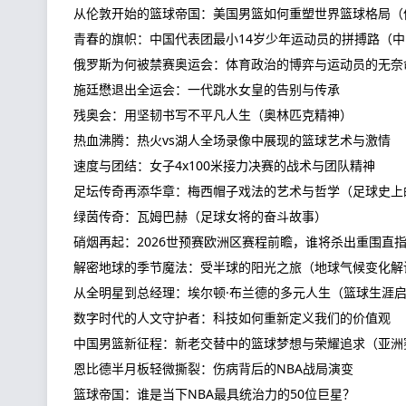
从伦敦开始的篮球帝国：美国男篮如何重塑世界篮球格局（
青春的旗帜：中国代表团最小14岁少年运动员的拼搏路（
俄罗斯为何被禁赛奥运会：体育政治的博弈与运动员的无奈
施廷懋退出全运会：一代跳水女皇的告别与传承
残奥会：用坚韧书写不平凡人生（奥林匹克精神）
热血沸腾：热火vs湖人全场录像中展现的篮球艺术与激情
速度与团结：女子4x100米接力决赛的战术与团队精神
足坛传奇再添华章：梅西帽子戏法的艺术与哲学（足球史上
绿茵传奇：瓦姆巴赫（足球女将的奋斗故事）
硝烟再起：2026世预赛欧洲区赛程前瞻，谁将杀出重围直
解密地球的季节魔法：受半球的阳光之旅（地球气候变化解
从全明星到总经理：埃尔顿·布兰德的多元人生（篮球生涯
数字时代的人文守护者：科技如何重新定义我们的价值观
中国男篮新征程：新老交替中的篮球梦想与荣耀追求（亚洲
恩比德半月板轻微撕裂：伤病背后的NBA战局演变
篮球帝国：谁是当下NBA最具统治力的50位巨星？