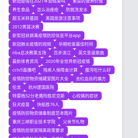
新冠疫情在2021年会结束吗
紫菜的营养价值
养生食品
怎么治痤疮
防脱洗发水
甜玉米转基因
美国旅游注意事项
2012男篮决赛
新型冠状病毒疫情防控信息平台app
新冠肺炎疫情的视频
孕期检查最佳时间
nba总决赛第五场
百步滨江
英文圣诞歌曲
最新体育资讯
2020年全世界新冠疫情
cctv5直播吧
残疾人保障金计算
腹泻吃什么好
疫情防控物资储藏室图片大全
去红血丝的偏方
伦龙
杭州建国医院
特雷杨32分老鹰险胜尼克斯
心绞痛的症状
狂犬疫苗
快船胜76人
疫情防控物资储备制度范本图片
重庆三峡职业技术学院
父亲节礼物
疫情防控居家隔离政策要求