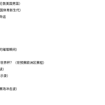
伦敦美国男篮）
中国体育新生代）
命运
的璀璨瞬间）
指世界杯？（世预赛欧洲区赛程）
读）
启示录）
赛场冲击波）