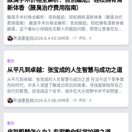
新体香（腋臭治疗费用指南）
腋臭手术价格全解析：告别尴尬，轻松拥有清新体香（腋臭治疗
费用指南） 腋臭手术价格全解析：告别尴尬，轻松拥有清新体香
腋臭，这个看似小却困扰无数人的尴尬问题，常常让患者在社交
场合中抬不起头。夏天的裙摆、亲密的拥抱、工作中的交流，都
声语康复网
2026.8.4 03:39
阅读：
17
评论：
0
可能因为腋臭问题而变得小心翼翼。随着医疗技术的发展，腋臭
手术已经成为解决这一问题的有效途径。...
整形
从平凡到卓越：张宝成的人生智慧与成功之道
从平凡到卓越：张宝成的人生智慧与成功之道 在当今这个竞争激
烈的时代，许多人渴望了解成功背后的故事，寻找能够指导自己
前行的智慧。张宝成这个名字，或许在大众视野中并不如明星般
耀眼，但他所走过的历程却蕴含着深刻的启示。今天，就让我们
声语康复网
2026.8.3 08:39
阅读：
19
评论：
0
一起走进张宝成的世界，探索他从平凡走向卓越的足迹，感受那
份独属于他的智慧与坚持。...
整形