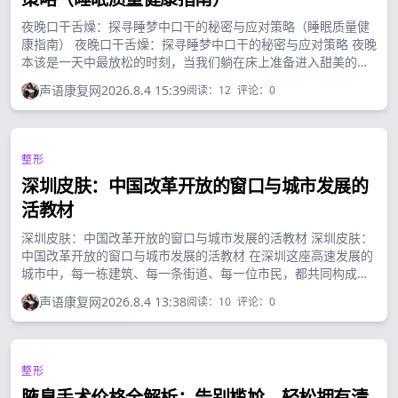
夜晚口干舌燥：探寻睡梦中口干的秘密与应对策略（睡眠质量健
康指南） 夜晚口干舌燥：探寻睡梦中口干的秘密与应对策略 夜晚
本该是一天中最放松的时刻，当我们躺在床上准备进入甜美的梦
乡时，却常常被一种令人不悦的感觉打扰——口干舌燥。那种喉
声语康复网
2026.8.4 15:39
阅读：
12
评论：
0
咙干渴、舌头粘连的感觉不仅让人难以安睡，还可能影响到第二
天的精神状态。...
整形
深圳皮肤：中国改革开放的窗口与城市发展的
活教材
深圳皮肤：中国改革开放的窗口与城市发展的活教材 深圳皮肤：
中国改革开放的窗口与城市发展的活教材 在深圳这座高速发展的
城市中，每一栋建筑、每一条街道、每一位市民，都共同构成了
这座城市独特的"皮肤"。这种"皮肤"不仅是一种视觉上的存在，
声语康复网
2026.8.4 13:38
阅读：
10
评论：
0
更是一种文化、经济和社会的综合体现。...
整形
腋臭手术价格全解析：告别尴尬，轻松拥有清