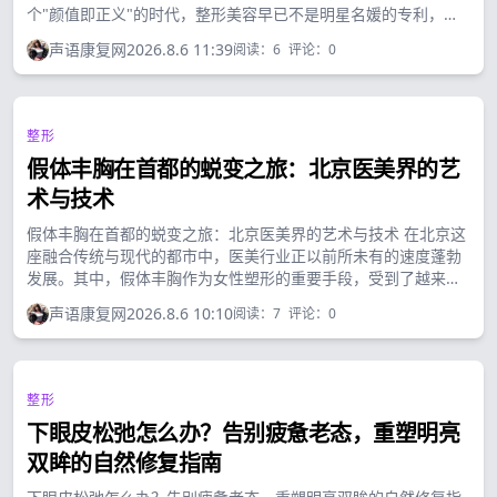
个"颜值即正义"的时代，整形美容早已不是明星名媛的专利，而
是逐渐走进了寻常百姓的生活。双眼皮手术、隆鼻、削骨、填充
声语康复网
2026.8.6 11:39
阅读：
6
评论：
0
玻尿酸...各种各样的整形项目琳琅满目，满足着人们对美的无尽
追求。...
整形
假体丰胸在首都的蜕变之旅：北京医美界的艺
术与技术
假体丰胸在首都的蜕变之旅：北京医美界的艺术与技术 在北京这
座融合传统与现代的都市中，医美行业正以前所未有的速度蓬勃
发展。其中，假体丰胸作为女性塑形的重要手段，受到了越来越
多求美者的青睐。本文将深入探讨北京假体丰胸的发展历程、技
声语康复网
2026.8.6 10:10
阅读：
7
评论：
0
术特点、专家见解以及未来趋势，为您呈现一幅全面的假体丰胸
图景。...
整形
下眼皮松弛怎么办？告别疲惫老态，重塑明亮
双眸的自然修复指南