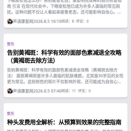
下眼皮松弛怎么办？告别疲惫老态，重塑明亮双眸的自然修复指
南 引言 在现代社会中，下眼皮松弛已成为许多人面临的常见困
扰。这种问题不仅让人看起来疲惫老态，还可能影响自信心。你
是否照镜子时发现，下眼皮逐渐下垂，让人看起来比实际年龄更
声语康复网
2026.8.5 16:10
阅读：
8
评论：
0
老气？不用担心，下眼皮松弛是可以通过科学方法有效改善
的。...
整形
告别黄褐斑：科学有效的面部色素减退全攻略
（黄褐斑去除方法）
告别黄褐斑：科学有效的面部色素减退全攻略（黄褐斑去除方
法） 面部黄褐斑是许多人面临的肌肤难题，尤其是30岁后的女性
更为常见。这些棕色的斑片不仅影响外观，还可能成为自信心下
降的源头。然而，通过科学的方法和正确的护理，黄褐斑是完全
声语康复网
2026.8.5 07:40
阅读：
11
评论：
0
可以被管理和改善的。...
整形
种头发费用全解析：从预算到效果的完整指南