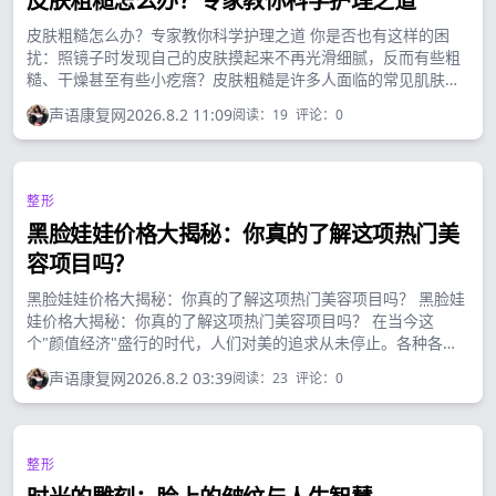
皮肤粗糙怎么办？专家教你科学护理之道
皮肤粗糙怎么办？专家教你科学护理之道 你是否也有这样的困
扰：照镜子时发现自己的皮肤摸起来不再光滑细腻，反而有些粗
糙、干燥甚至有些小疙瘩？皮肤粗糙是许多人面临的常见肌肤问
题，尤其在季节变化或压力增大时更为明显。这种看似微小的肌
声语康复网
2026.8.2 11:09
阅读：
19
评论：
0
肤问题，却可能影响我们的自信心和日常生活质量。...
整形
黑脸娃娃价格大揭秘：你真的了解这项热门美
容项目吗？
黑脸娃娃价格大揭秘：你真的了解这项热门美容项目吗？ 黑脸娃
娃价格大揭秘：你真的了解这项热门美容项目吗？ 在当今这
个"颜值经济"盛行的时代，人们对美的追求从未停止。各种各样
的美容项目如雨后春笋般涌现，其中"黑脸娃娃"凭借其显著的效
声语康复网
2026.8.2 03:39
阅读：
23
评论：
0
果和相对较低的风险，成为了许多爱美人士的首选。...
整形