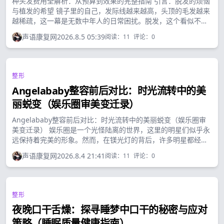
种头发费用全解析：从预算到效果的完整指南 引言：脱发的烦恼
与植发的希望 镜子里的自己，发际线越来越高，头顶的毛发越来
越稀疏，这一幕是无数中年人的日常困扰。脱发，这个看似不起
眼却严重影响自信心和生活质量的问题，正困扰着全球数以亿计
声语康复网
2026.8.5 05:39
阅读：
11
评论：
0
的人们。...
整形
Angelababy整容前后对比：时光流转中的美
丽蜕变（娱乐圈审美变迁录）
Angelababy整容前后对比：时光流转中的美丽蜕变（娱乐圈审
美变迁录） 娱乐圈是一个光怪陆离的世界，这里的明星们似乎永
远保持着完美的形象。然而，在镁光灯的背后，许多明星都经历
过容貌的转变，Angelababy便是其中备受关注的代表之一。...
声语康复网
2026.8.4 21:41
阅读：
11
评论：
0
整形
夜晚口干舌燥：探寻睡梦中口干的秘密与应对
策略（睡眠质量健康指南）