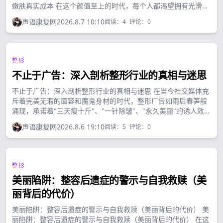
嫩肤真实成本 在这个颜值至上的时代，每个人都渴望拥有光滑无
瑕的肌肤。光子嫩肤作为一种广受欢迎的美肤项目，以其温和有
声语康复网
2026.8.7 10:10
阅读：
4
评论：
0
效的特点赢得了众多爱美人士的青睐。...
整形
不止于广告：深入剖析整形行业的真相与迷思
不止于广告：深入剖析整形行业的真相与迷思 在当今社交媒体充
斥着完美无瑕的面容和魔鬼身材的时代，整形广告如雨后春笋般
涌现，承诺着"三天瘦十斤"、"一针除皱"、"永久美丽"的诱人效
果。打开手机，各种整形机构铺天盖地的广告映入眼帘，明星代
声语康复网
2026.8.6 19:10
阅读：
5
评论：
0
言、网红推荐，似乎只要走进手术室，就能获得梦寐以求的完美
形象。...
整形
美丽陷阱：整容后遗症的警示与自我救赎（美
丽背后的代价）
美丽陷阱：整容后遗症的警示与自我救赎（美丽背后的代价） 美
丽陷阱：整容后遗症的警示与自我救赎（美丽背后的代价） 在这