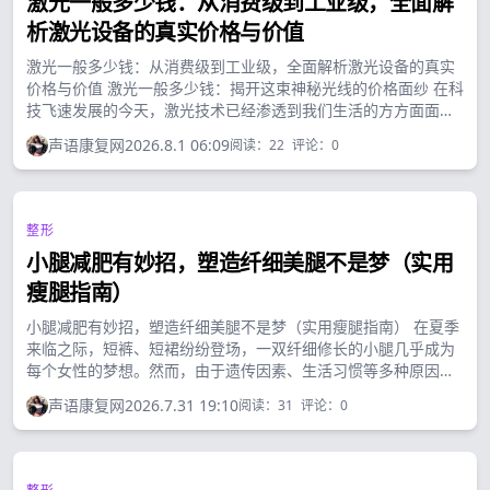
激光一般多少钱：从消费级到工业级，全面解
析激光设备的真实价格与价值
激光一般多少钱：从消费级到工业级，全面解析激光设备的真实
价格与价值 激光一般多少钱：揭开这束神秘光线的价格面纱 在科
技飞速发展的今天，激光技术已经渗透到我们生活的方方面面。
从家里的DVD播放器到医院的精密手术设备，从工厂里的自动化
声语康复网
2026.8.1 06:09
阅读：
22
评论：
0
生产线到舞台上的炫酷灯光秀，激光无处不在。...
整形
小腿减肥有妙招，塑造纤细美腿不是梦（实用
瘦腿指南）
小腿减肥有妙招，塑造纤细美腿不是梦（实用瘦腿指南） 在夏季
来临之际，短裤、短裙纷纷登场，一双纤细修长的小腿几乎成为
每个女性的梦想。然而，由于遗传因素、生活习惯等多种原因，
许多人都面临着小腿粗壮的困扰。粗壮的小腿不仅影响美观，还
声语康复网
2026.7.31 19:10
阅读：
31
评论：
0
可能让人在选择衣物时充满顾虑。那么，究竟该如何有效瘦小
腿，打造完美腿型呢？...