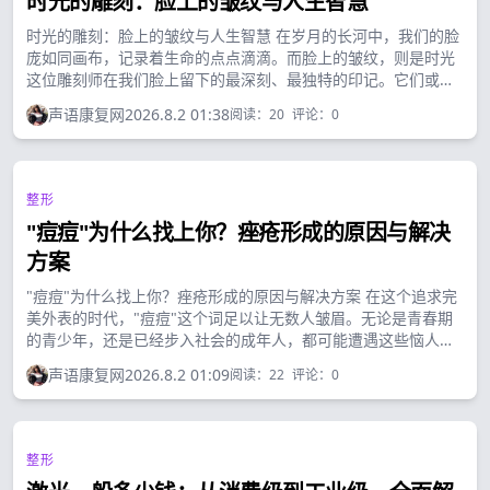
时光的雕刻：脸上的皱纹与人生智慧
时光的雕刻：脸上的皱纹与人生智慧 在岁月的长河中，我们的脸
庞如同画布，记录着生命的点点滴滴。而脸上的皱纹，则是时光
这位雕刻师在我们脸上留下的最深刻、最独特的印记。它们或深
或浅，或弯或直，构成了每个人独一无二的面部地图，诉说着我
声语康复网
2026.8.2 01:38
阅读：
20
评论：
0
们的人生故事。...
整形
"痘痘"为什么找上你？痤疮形成的原因与解决
方案
"痘痘"为什么找上你？痤疮形成的原因与解决方案 在这个追求完
美外表的时代，"痘痘"这个词足以让无数人皱眉。无论是青春期
的青少年，还是已经步入社会的成年人，都可能遭遇这些恼人的
小疙瘩。痤疮，医学上被称为痤疮，是一种常见的毛囊皮脂腺慢
声语康复网
2026.8.2 01:09
阅读：
22
评论：
0
性炎症性疾病。它不仅仅是一个皮肤问题，更可能影响一个人的
自信心和社交生活。...
整形