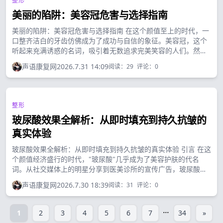
整形
美丽的陷阱：美容冠危害与选择指南
美丽的陷阱：美容冠危害与选择指南 在这个颜值至上的时代，一
口整齐洁白的牙齿仿佛成为了成功与自信的象征。美容冠，这个
听起来充满诱惑的名词，吸引着无数追求完美笑容的人们。然
而，在这层璀璨的外表下，却隐藏着不少不为人知的隐患。今
声语康复网
2026.7.31 14:09
阅读：
29
评论：
0
天，就让我们一起揭开美容冠的神秘面纱，看看这华丽笑容背后
的真相。...
整形
玻尿酸效果全解析：从即时填充到持久抗皱的
真实体验
玻尿酸效果全解析：从即时填充到持久抗皱的真实体验 引言 在这
个颜值经济盛行的时代，"玻尿酸"几乎成为了美容护肤的代名
词。从社交媒体上的明星分享到医美诊所的宣传广告，玻尿酸似
乎成了追求年轻美丽的不二选择。但玻尿酸效果究竟如何？是否
声语康复网
2026.7.30 18:39
阅读：
31
评论：
0
如广告宣传般神奇？...
...
1
2
3
4
5
6
7
34
»