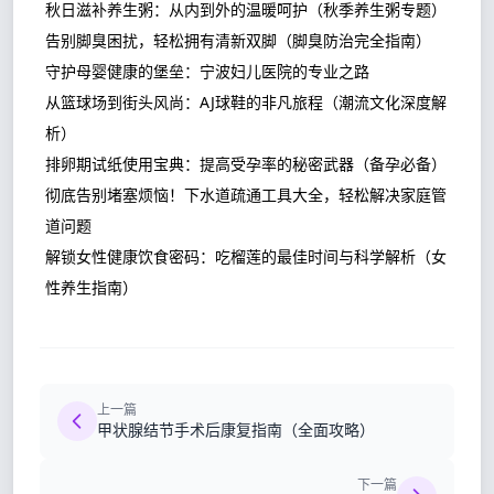
秋日滋补养生粥：从内到外的温暖呵护（秋季养生粥专题）
告别脚臭困扰，轻松拥有清新双脚（脚臭防治完全指南）
守护母婴健康的堡垒：宁波妇儿医院的专业之路
从篮球场到街头风尚：AJ球鞋的非凡旅程（潮流文化深度解
析）
排卵期试纸使用宝典：提高受孕率的秘密武器（备孕必备）
彻底告别堵塞烦恼！下水道疏通工具大全，轻松解决家庭管
道问题
解锁女性健康饮食密码：吃榴莲的最佳时间与科学解析（女
性养生指南）
上一篇
甲状腺结节手术后康复指南（全面攻略）
下一篇