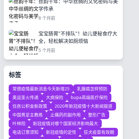
丝韵千年：中华丝绸的文化密码与美
学传承
8 个月前
宝宝肠胃"不排队"！幼儿便秘食疗大
全，轻松解决如厕烦恼
5 个月前
标签
常德疫情最新消息今天新增25
乳腺癌怎样预防
奥运圣火传递
大病保险
bupa高端医疗保险
住房公积金新政策
2020年新冠疫情十大新闻报道
中国男足主教练
止痛药的副作用
整形广告
叶林阳
新冠疫情对哪个国家经济影响最大
电话订票须知
新冠疫情的定性
狂犬疫苗有效期