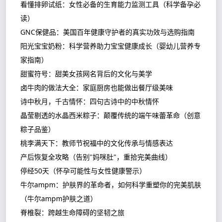
看懂排卵试纸：女性必备的生育能力监测工具（科学备孕必
读）
GNC保健品：美国百年健康守护者的真实功效与选购指南
阳光宝宝奶粉：科学营养助力宝宝健康成长（婴幼儿营养专
家指南）
甜蜜符号：甜美女孩网名背后的文化与美学
卤牛肉的做法大全：家庭厨房也能做出餐厅级美味
诗中秋月，千古情怀：四句古诗中的中秋情怀
晶莹剔透的水晶西米粽子：颠覆传统的端午味蕾革命（创意
粽子品鉴）
桃李满天下：教师节祝福中的文化传承与情感表达
产后恢复全攻略（告别"妈咪肚"，重拾完美曲线）
停经50天（怀孕可能性与女性健康警示）
牛尔ampm：护肤界的革命者，如何科学重塑你的完美肌肤
（牛尔ampm护肤之道）
脊椎裂：跨越生命障碍的坚韧之旅