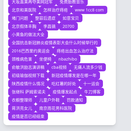
大坂直美再夺美网冠军
免费胎教音乐
北京和美医院
怎样治疗痔疮
www 1cc8 com
堵门问题
整容后遗症
如意宝贝
北京假体丰胸
李昌镐
20700
小黄鱼的做法大全
全国抗击新冠肺炎疫情表彰大会什么时候举行的
2016巴西里约奥运会
痔疮出血怎么治疗法
颈椎病危害
坐便椅
nbazhibo
俞敏洪励志演讲稿
cba视频
无痛人流多少钱
初级瑜伽视频下载
新冠疫情爆发是在哪一年
陕西疫情什么情况
吃红薯的好处
十一运会
张继科 萨姆索诺夫
疫情爆发起点
牛刀博客
衣橱整理师
儿童户外鞋
罚款通知
蒋洪亮女儿
南京雨花男科医院
疫情是否已经结束