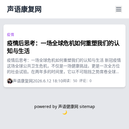
声语康复网
疫情
疫情后思考：一场全球危机如何重塑我们的认
知与生活
疫情后思考：一场全球危机如何重塑我们的认知与生活 新冠疫情
这场全球公共卫生危机，不仅是一场健康挑战，更是一次全方位
的社会试验。在两年多的时间里，它以不可阻挡之势席卷全球，
改变了我们的工作方式、社交模式，甚至是对生命意义的理解。
声语康复网
2026.6.12 18:10
阅读：
50
评论：
0
当危机逐渐缓解，回望这段特殊岁月，我们不禁思考：这场全球
性灾难究竟给我们留下了什么？...
powered by
声语健康网
sitemap
🌙